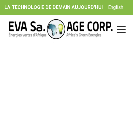
Skip
English
LA TECHNOLOGIE DE DEMAIN AUJOURD'HUI
to
content
Ampoules DEL 40 Watts
EVA Sa. | AGE Corp.
>
Catalogue
>
Autres (Câbles,
Support de montage (Grid), etc.)
>
Ampoules DEL 40
Watts