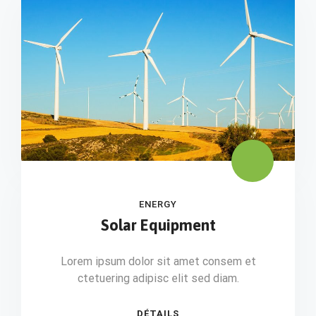
ENERGY
Solar Equipment
Lorem ipsum dolor sit amet consem et
ctetuering adipisc elit sed diam.
DÉTAILS