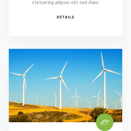
ctetuering adipisc elit sed diam.
DÉTAILS