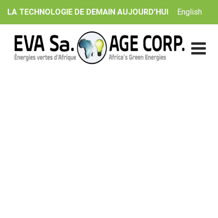
Skip
English
LA TECHNOLOGIE DE DEMAIN AUJOURD'HUI
to
content
Catalogue Ondulateur-
Convertisseur
EVA Sa. | AGE Corp.
>
Catalogue Ondulateur-
Convertisseur