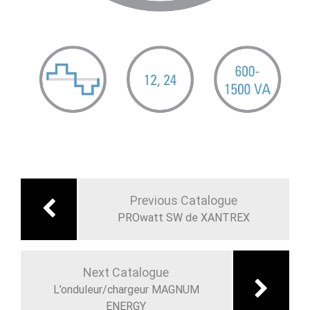
Navigation
de
Previous Catalogue
l’article
PROwatt SW de XANTREX
Next Catalogue
L’onduleur/chargeur MAGNUM
ENERGY