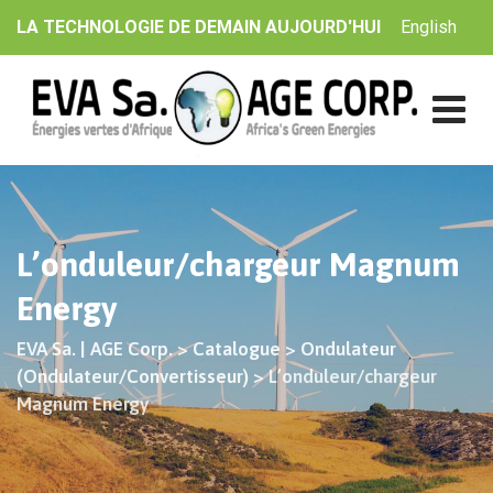
Skip
English
LA TECHNOLOGIE DE DEMAIN AUJOURD'HUI
to
content
L’onduleur/chargeur Magnum
Energy
EVA Sa. | AGE Corp.
>
Catalogue
>
Ondulateur
(Ondulateur/Convertisseur)
>
L’onduleur/chargeur
Magnum Energy