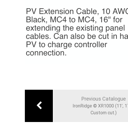
Navigation
de
Previous Catalogue
l’article
IronRidge © XR1000 (11’, 1
Custom cut.)