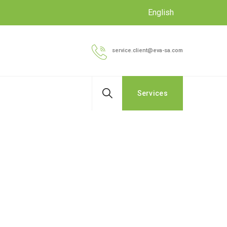
English
service.client@eva-sa.com
Services
 10 AWG noir