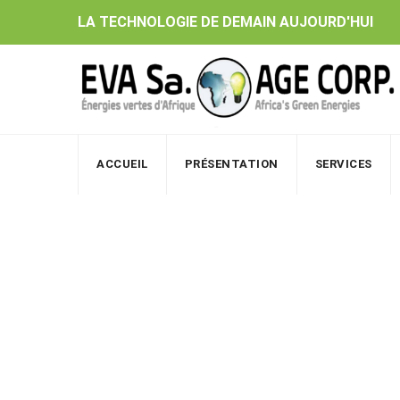
Skip
LA TECHNOLOGIE DE DEMAIN AUJOURD'HUI
to
content
ACCUEIL
PRÉSENTATION
SERVICES
PV Cable d’Exten
EVA Sa. | AGE Corp.
>
Catalogue
>
Autres (Câble