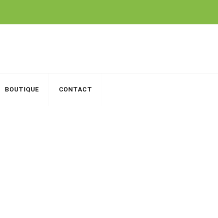
BOUTIQUE
CONTACT
sion 10 AWG noir
s, Support de montage (Grid), etc.)
>
PV Cable d’Extension