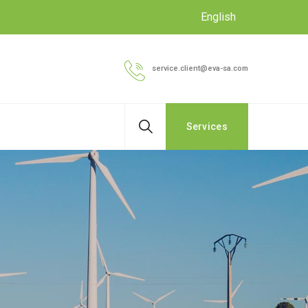
English
service.client@eva-sa.com
Services