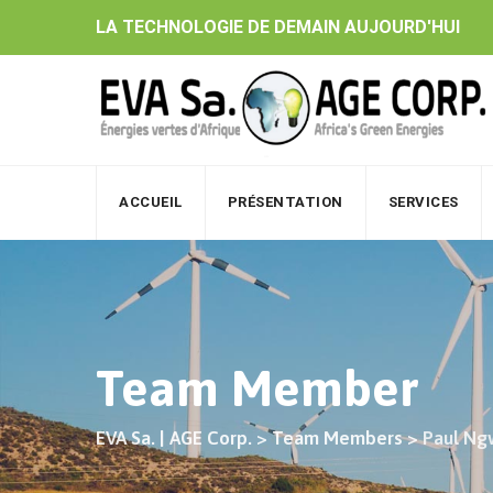
Skip
LA TECHNOLOGIE DE DEMAIN AUJOURD'HUI
to
content
ACCUEIL
PRÉSENTATION
SERVICES
Team Member
EVA Sa. | AGE Corp.
>
Team Members
>
Paul Ng