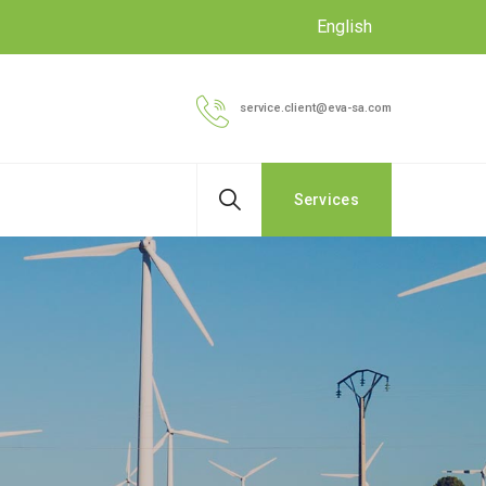
English
service.client@eva-sa.com
Services