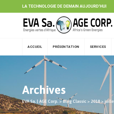
Skip
LA TECHNOLOGIE DE DEMAIN AUJOURD'HUI
to
content
ACCUEIL
PRÉSENTATION
SERVICES
Archives
EVA Sa. | AGE Corp.
>
Blog Classic
>
2018
>
juill