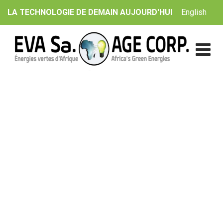
Skip
English
LA TECHNOLOGIE DE DEMAIN AUJOURD'HUI
to
content
Blog
EVA Sa. | AGE Corp.
>
Blog Classic
>
Non classifié(e)
>
TRAINING FILM on solar energy options (ENGLISH)