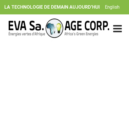
Skip
English
LA TECHNOLOGIE DE DEMAIN AUJOURD'HUI
to
content
General
EVA Sa. | AGE Corp.
>
Testimonials
>
General