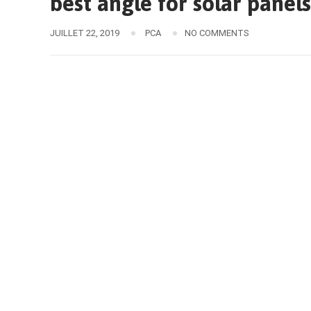
best angle for solar panels
JUILLET 22, 2019
PCA
NO COMMENTS