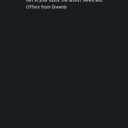
Get in your inbox the latest News and
Offers from Greenly