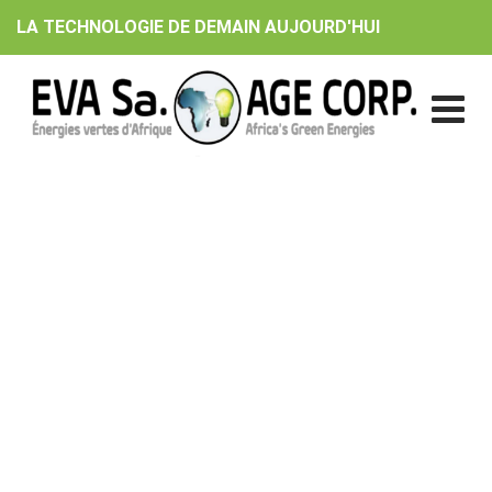
Skip
LA TECHNOLOGIE DE DEMAIN AUJOURD'HUI
to
content
altEstore
EVA Sa. | AGE Corp.
>
Clients
>
altEstore