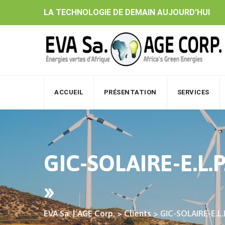
Skip
LA TECHNOLOGIE DE DEMAIN AUJOURD'HUI
to
content
ACCUEIL
PRÉSENTATION
SERVICES
GIC-SOLAIRE-E.L.P.
»
EVA Sa. | AGE Corp.
>
Clients
>
GIC-SOLAIRE-E.L.P