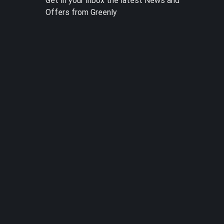
Get in your inbox the latest News and
Offers from Greenly